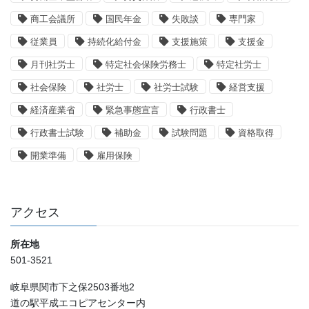
商工会議所
国民年金
失敗談
専門家
従業員
持続化給付金
支援施策
支援金
月刊社労士
特定社会保険労務士
特定社労士
社会保険
社労士
社労士試験
経営支援
経済産業省
緊急事態宣言
行政書士
行政書士試験
補助金
試験問題
資格取得
開業準備
雇用保険
アクセス
所在地
501-3521
岐阜県関市下之保2503番地2
道の駅平成エコピアセンター内