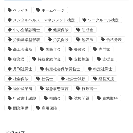
ペライチ
ホームページ
メンタルヘルス・マネジメント検定
ワークルール検定
中小企業診断士
健康保険
助成金
労働基準監督署
労災保険
勉強法
合格発表
商工会議所
国民年金
失敗談
専門家
従業員
持続化給付金
支援施策
支援金
月刊社労士
特定社会保険労務士
特定社労士
社会保険
社労士
社労士試験
経営支援
経済産業省
緊急事態宣言
行政書士
行政書士試験
補助金
試験問題
資格取得
開業準備
雇用保険
アクセス