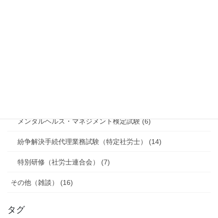
雇用調整助成金 (9)
新型コロナウイルス感染症対応休業支援金・給付金 (2)
挑戦 (51)
行政書士試験 (5)
社労士業務 (2)
メンタルヘルス・マネジメント検定試験 (6)
紛争解決手続代理業務試験（特定社労士） (14)
特別研修（社労士連合会） (7)
その他（雑談） (16)
タグ