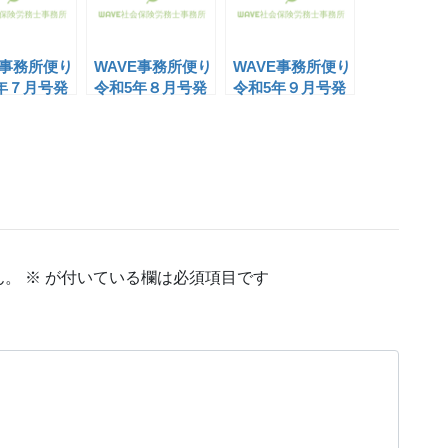
E事務所便り
WAVE事務所便り
WAVE事務所便り
年７月号発
令和5年８月号発
令和5年９月号発
行
行
ん。
※
が付いている欄は必須項目です