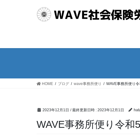
コ
ナ
ン
ビ
テ
ゲ
ン
ー
ツ
シ
へ
ョ
ス
ン
キ
に
ッ
移
プ
動
HOME
ブログ
wave事務所便り
WAVE事務所便り
2023年12月1日
/ 最終更新日時 :
2023年12月1日
hat
WAVE事務所便り令和