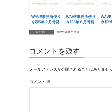
WAVE事務所便り
WAVE事務所便り
WAV
令和5年２月号発
令和5年６月号発
令和5
行
行
行
wave事務所便り
カテゴリー
コメントを残す
メールアドレスが公開されることはありませ
コメント
※