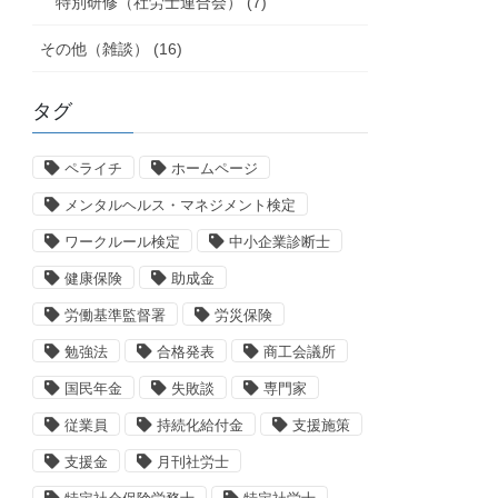
特別研修（社労士連合会） (7)
その他（雑談） (16)
タグ
ペライチ
ホームページ
メンタルヘルス・マネジメント検定
ワークルール検定
中小企業診断士
健康保険
助成金
労働基準監督署
労災保険
勉強法
合格発表
商工会議所
国民年金
失敗談
専門家
従業員
持続化給付金
支援施策
支援金
月刊社労士