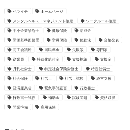
ペライチ
ホームページ
メンタルヘルス・マネジメント検定
ワークルール検定
中小企業診断士
健康保険
助成金
労働基準監督署
労災保険
勉強法
合格発表
商工会議所
国民年金
失敗談
専門家
従業員
持続化給付金
支援施策
支援金
月刊社労士
特定社会保険労務士
特定社労士
社会保険
社労士
社労士試験
経営支援
経済産業省
緊急事態宣言
行政書士
行政書士試験
補助金
試験問題
資格取得
開業準備
雇用保険