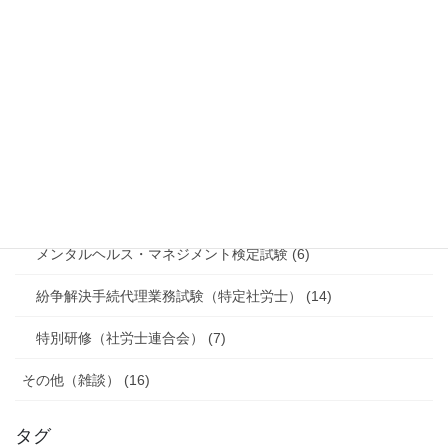
小規模事業者持続化補助金 (14)
雇用調整助成金 (9)
新型コロナウイルス感染症対応休業支援金・給付金 (2)
挑戦 (51)
行政書士試験 (5)
社労士業務 (2)
メンタルヘルス・マネジメント検定試験 (6)
紛争解決手続代理業務試験（特定社労士） (14)
特別研修（社労士連合会） (7)
その他（雑談） (16)
タグ