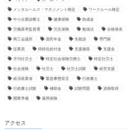
メンタルヘルス・マネジメント検定
ワークルール検定
中小企業診断士
健康保険
助成金
労働基準監督署
労災保険
勉強法
合格発表
商工会議所
国民年金
失敗談
専門家
従業員
持続化給付金
支援施策
支援金
月刊社労士
特定社会保険労務士
特定社労士
社会保険
社労士
社労士試験
経営支援
経済産業省
緊急事態宣言
行政書士
行政書士試験
補助金
試験問題
資格取得
開業準備
雇用保険
アクセス