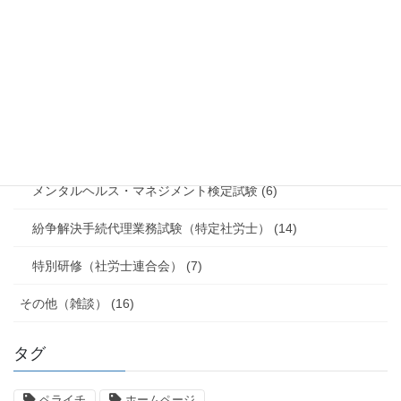
雇用調整助成金 (9)
新型コロナウイルス感染症対応休業支援金・給付金 (2)
挑戦 (51)
行政書士試験 (5)
社労士業務 (2)
メンタルヘルス・マネジメント検定試験 (6)
紛争解決手続代理業務試験（特定社労士） (14)
特別研修（社労士連合会） (7)
その他（雑談） (16)
タグ
ペライチ
ホームページ