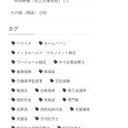
特別研修（社労士連合会） (7)
その他（雑談） (16)
タグ
ペライチ
ホームページ
メンタルヘルス・マネジメント検定
ワークルール検定
中小企業診断士
健康保険
助成金
労働基準監督署
労災保険
勉強法
合格発表
商工会議所
国民年金
失敗談
専門家
従業員
持続化給付金
支援施策
支援金
月刊社労士