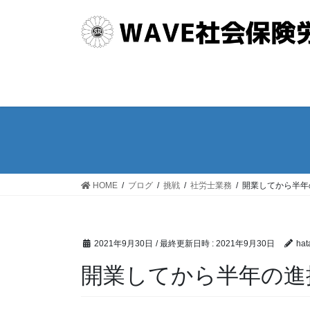
コ
ナ
ン
ビ
テ
ゲ
ン
ー
ツ
シ
へ
ョ
ス
ン
キ
に
ッ
移
プ
動
HOME
ブログ
挑戦
社労士業務
開業してから半年
2021年9月30日
/ 最終更新日時 :
2021年9月30日
hat
開業してから半年の進捗