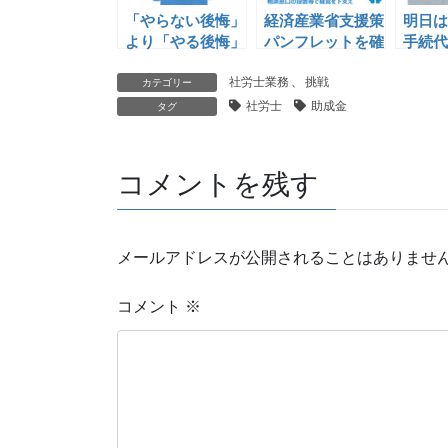
「やらない後悔」
経済産業省支援策
明日は
より「やる後悔」
パンフレットを確
手続代
認するという日課
験」
社労士業務
、
挑戦
カテゴリー
社労士
助成金
タグ
コメントを残す
メールアドレスが公開されることはありませ
コメント
※