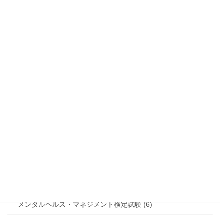
wave事務所便り (45)
社労士試験 (75)
経営支援 (58)
小規模事業者持続化補助金 (14)
雇用調整助成金 (9)
新型コロナウイルス感染症対応休業支援金・給付金 (2)
挑戦 (51)
行政書士試験 (5)
社労士業務 (2)
メンタルヘルス・マネジメント検定試験 (6)