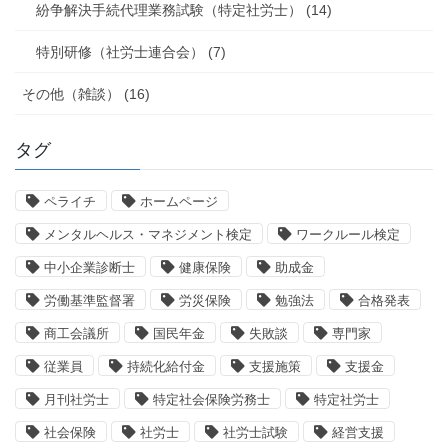
紛争解決手続代理業務試験（特定社労士） (14)
特別研修（社労士連合会） (7)
その他（雑談） (16)
タグ
ペライチ
ホームページ
メンタルヘルス・マネジメント検定
ワークルール検定
中小企業診断士
健康保険
助成金
労働基準監督署
労災保険
勉強法
合格発表
商工会議所
国民年金
失敗談
専門家
従業員
持続化給付金
支援施策
支援金
月刊社労士
特定社会保険労務士
特定社労士
社会保険
社労士
社労士試験
経営支援